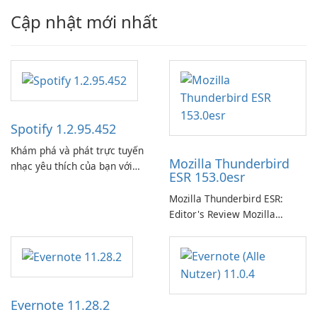
Cập nhật mới nhất
Spotify 1.2.95.452
Khám phá và phát trực tuyến
Mozilla Thunderbird
nhạc yêu thích của bạn với
ESR 153.0esr
Spotify.
Mozilla Thunderbird ESR:
Editor's Review Mozilla
Thunderbird ESR (Extended
Support Release) is the long-
term support channel of the
Thunderbird desktop email
client designed for
Evernote 11.28.2
organizations and users who