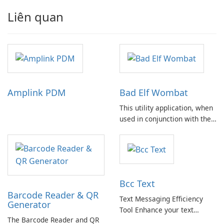
Liên quan
Amplink PDM
Bad Elf Wombat
This utility application, when
used in conjunction with the
Bad Elf Wombat hardware
accessory, facilitates the
seamless download of
aviation databases from
compatible avionics websites
Bcc Text
to iPad or iPhone devices via
Barcode Reader & QR
Wi-Fi or cellular …
Text Messaging Efficiency
Generator
Tool Enhance your text
The Barcode Reader and QR
messaging experience by