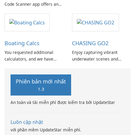
Code Scanner app offers an
efficiently sending messages
array of features designed to
to multiple recipients without
streamline everyday tasks
the need for manual
and enhance user
repetition or pasting.
convenience.
Boating Calcs
CHASING GO2
You requested additional
Enjoy capturing vibrant
calculators, and we have
underwater scenes and
incorporated them into
having a great time with the
Boating Calcs, which offers
CHASING GO2 App. This app
over 120 boating
is compatible with the
Phiên bản mới nhất
calculations, unit
CHASING F1 series products
1.3
conversions, and reference
and the CHASING DORY,
pages.
allowing users to benefit
An toàn và tải miễn phí được kiểm tra bởi UpdateStar
from features like real-time
image …
Luôn cập nhật
với phần mềm UpdateStar miễn phí.