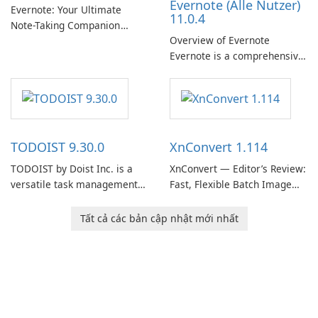
Evernote (Alle Nutzer)
need predictable …
Evernote: Your Ultimate
11.0.4
Note-Taking Companion
Overview of Evernote
Evernote, developed by
Evernote is a comprehensive
EverNote Corp., is a versatile
note-taking and organization
note-taking application that
software designed to help
helps users capture ideas,
users capture, organize, and
organize to-do lists, and keep
access information across
track of important
multiple devices.
information.
TODOIST 9.30.0
XnConvert 1.114
TODOIST by Doist Inc. is a
XnConvert — Editor’s Review:
versatile task management
Fast, Flexible Batch Image
tool designed to help
Converter for Windows,
individuals and teams
macOS and Linux XnConvert
Tất cả các bản cập nhật mới nhất
organize their work and
is a polished, cross-platform
increase productivity.
batch image processor from
XnSoft that balances depth
and simplicity.